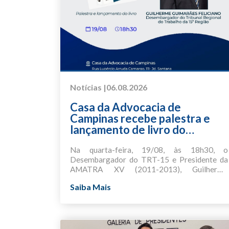
Notícias |
06.08.2026
Casa da Advocacia de
Campinas recebe palestra e
lançamento de livro do
Desembargador do Trabalho
Guilherme Guimarães Feliciano
Na quarta-feira, 19/08, às 18h30, o
Desembargador do TRT-15 e Presidente da
AMATRA XV (2011-2013), Guilherme
Guimarães Feliciano, estará na Casa da
A obra aborda temas como o nexo causal, o
Saiba Mais
Advocacia de Campinas para ministrar uma
nexo normativo e a teoria da imputação
palestra e lançar a segunda edição do livro
objetiva, os riscos psicossociais (atualizada
“Responsabilidade Civil no Meio Ambiente do
conforme a nova NR 1) e a precaução em
A participação é gratuita, mediante inscrição
Trabalho”, publicado pela Editora Revista dos
contextos de novas tecnologias
solidária, com a doação de 1 kg de alimento
Tribunais.
(nanotecnologia, biotecnologia etc),
não perecível.