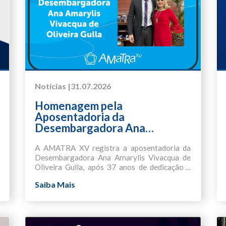
Notícias |
31.07.2026
Homenagem pela
Aposentadoria da
Desembargadora Ana
Amarylis Vivacqua de Oliveira
Gulla
A AMATRA XV registra a aposentadoria da
Desembargadora Ana Amarylis Vivacqua de
Oliveira Gulla, após 37 anos de dedicação à
magistratura e à Justiça do Trabalho.
Ao longo de sua trajetória, destacou-se pela
Saiba Mais
competência, equilíbrio, sensibilidade,
humanidade e pelo compromisso inabalável
com a prestação jurisdicional, construindo
Nascida em Belém (PA), ela é formada em
uma carreira marcada pela ética e pelo
Direito pela Universidade Federal do Pará.
respeito às pessoas.
Advogou na cidade de São Paulo de 1977 até