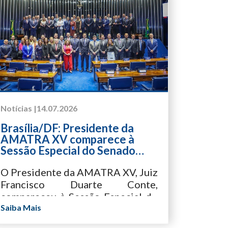
para o fortalecimento das instituições
magistratura.
Participe!
judiciais no espaço lusófono.
Acesse e responda ao questionário,
clicando
aqui.
Notícias |
14.07.2026
Brasília/DF: Presidente da
AMATRA XV comparece à
Sessão Especial do Senado
Federal em comemoração aos
50 anos da ANAMATRA
O Presidente da AMATRA XV, Juiz
Francisco Duarte Conte,
compareceu à Sessão Especial do
Saiba Mais
Senado Federal em comemoração
Na última segunda-feira, 13/07, em Brasília
aos 50 anos da ANAMATRA,
(DF), o Presidente da AMATRA XV, Juiz