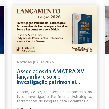
Notícias |
07.07.2026
Associados da AMATRA XV
lançam livro sobre
investigação patrimonial
estratégica
Ontem, 06/07, aconteceu o lançamento do
livro “Investigação Patrimonial Estratégica:
Ferramentas de Pesquisa para Localizar Bens
e Responsáveis pela Dívida”, publicado pela
O projeto reúne 27 autores, pesquisadores e