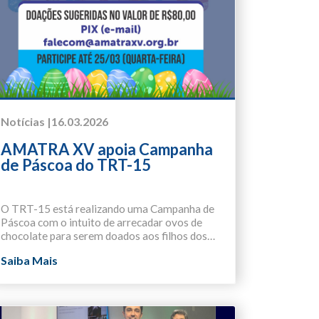
Notícias |
16.03.2026
AMATRA XV apoia Campanha
de Páscoa do TRT-15
O TRT-15 está realizando uma Campanha de
Páscoa com o intuito de arrecadar ovos de
chocolate para serem doados aos filhos dos
trabalhadores terceirizados que atuam nas
A AMATRA XV apoia essa importante
Saiba Mais
sedes administrativa e judicial.
iniciativa e convida seus associados a
participarem da ação.
As doações podem ser feitas até o dia
25/03 (quarta-feira).
Com os valores arrecadados, a AMATRA XV