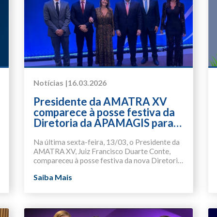
Notícias |
16.03.2026
Presidente da AMATRA XV
comparece à posse festiva da
Diretoria da APAMAGIS para o
biênio 2026/2028
Na última sexta-feira, 13/03, o Presidente da
AMATRA XV, Juiz Francisco Duarte Conte,
compareceu à posse festiva da nova Diretoria
e do Conselho Consultivo, Orientador e Fiscal
Os Juízes Thiago Massad e Laura Almeida
Saiba Mais
da Associação Paulista dos Magistrados
foram reconduzidos, respectivamente, aos
(APAMAGIS) para o biênio 2026/2028.
cargos de Presidente e 2ª Vice-Presidente,
enquanto o Desembargador Rogério Marrone
A cerimônia, que aconteceu no Clube Atlético
de Castro Sampaio assumiu a 1ª Vice-
Monte Líbano, em São Paulo (SP), reuniu
Presidência.
lideranças associativas de diversos estados