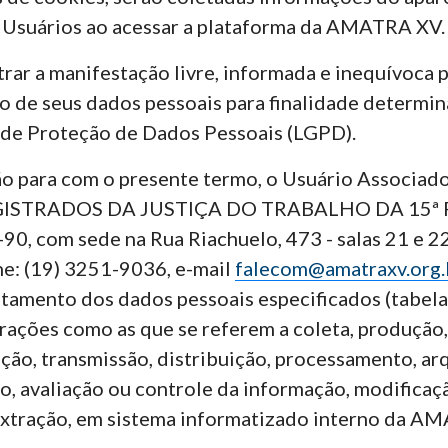
os Usuários ao acessar a plataforma da AMATRA XV.
rar a manifestação livre, informada e inequívoca p
 de seus dados pessoais para finalidade determ
l de Proteção de Dados Pessoais (LGPD).
ão para com o presente termo, o Usuário Associad
ISTRADOS DA JUSTIÇA DO TRABALHO DA 15ª R
0, com sede na Rua Riachuelo, 473 - salas 21 e 2
ne: (19) 3251-9036, e-mail
falecom@amatraxv.org.
ratamento dos dados pessoais especificados (tabel
ações como as que se referem a coleta, produção, 
ução, transmissão, distribuição, processamento, a
, avaliação ou controle da informação, modificaç
 extração, em sistema informatizado interno da A