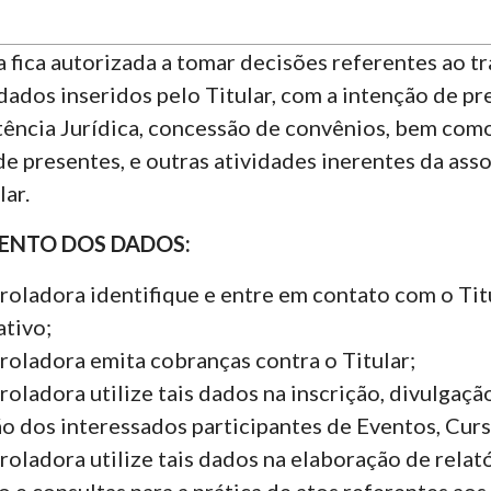
 fica autorizada a tomar decisões referentes ao tr
dos inseridos pelo Titular, com a intenção de pres
tência Jurídica, concessão de convênios, bem como
 de presentes, e outras atividades inerentes da as
ar.
ENTO DOS DADOS:
roladora identifique e entre em contato com o Titu
tivo;
troladora emita cobranças contra o Titular;
roladora utilize tais dados na inscrição, divulgaç
 dos interessados participantes de Eventos, Curs
roladora utilize tais dados na elaboração de relató
ão e consultas para a prática de atos referentes ao