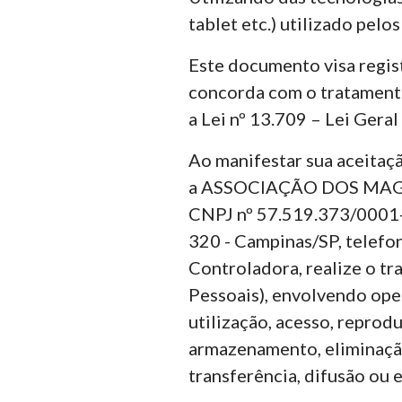
tablet etc.) utilizado pel
Este documento visa regist
concorda com o tratamento
a Lei nº 13.709 – Lei Gera
Ao manifestar sua aceitaç
a ASSOCIAÇÃO DOS MAG
CNPJ nº 57.519.373/0001-9
320 - Campinas/SP, telefo
Controladora, realize o t
Pessoais), envolvendo oper
utilização, acesso, reprod
armazenamento, eliminação
transferência, difusão ou