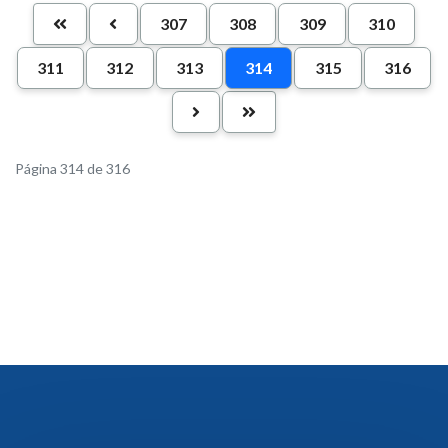
307
308
309
310
311
312
313
314
315
316
Página 314 de 316