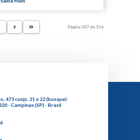
Saiba Mais
1
Página 307 de 316
o, 473 conjs. 21 e 22 (bosque)
20 - Campinas (SP) - Brasil
36
co