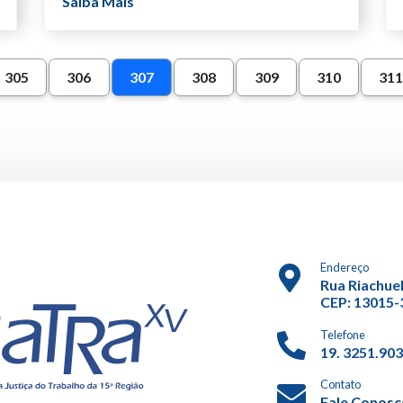
Saiba Mais
305
306
307
308
309
310
31
Endereço
Rua Riachuel
CEP: 13015-3
Telefone
19. 3251.90
Contato
Fale Conos