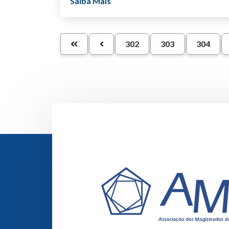
Saiba Mais
302
303
304