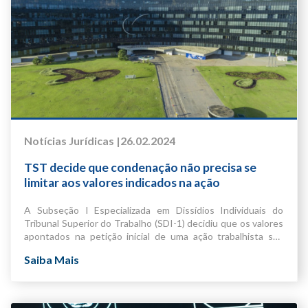
Notícias Jurídicas |
26.02.2024
TST decide que condenação não precisa se
limitar aos valores indicados na ação
A Subseção I Especializada em Dissídios Individuais do
Tribunal Superior do Trabalho (SDI-1) decidiu que os valores
apontados na petição inicial de uma ação trabalhista são
meramente estimativos e não devem limitar o montante
Valor certo
Saiba Mais
arbitrado pelo julgador à condenação. Para o colegiado, a
De acordo com o artigo 840 da
CLT
, com a redação dada pela
finalidade da exigência legal de especificar os valores dos
Reforma Trabalhista (
Lei 13.467/2017
), a reclamação
pedidos é fazer com que a parte delimite o alcance de sua
trabalhista deve conter, entre outros elementos, o pedido
pretensão de forma razoável, mas ela não deve impedir o