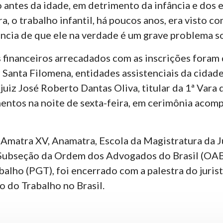
o antes da idade, em detrimento da infância e dos
a, o trabalho infantil, há poucos anos, era visto c
cia de que ele na verdade é um grave problema soc
s financeiros arrecadados com as inscrições fora
r Santa Filomena, entidades assistenciais da cidad
uiz José Roberto Dantas Oliva, titular da 1ª Vara d
mentos na noite de sexta-feira, em cerimônia acom
 Amatra XV, Anamatra, Escola da Magistratura da J
 Subseção da Ordem dos Advogados do Brasil (OAB
alho (PGT), foi encerrado com a palestra do jurist
o do Trabalho no Brasil.