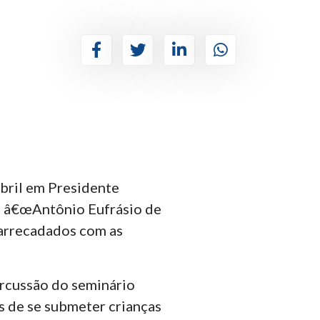
abril em Presidente
s â€œAntônio Eufrásio de
 arrecadados com as
ercussão do seminário
 de se submeter crianças