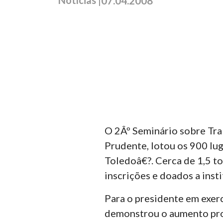
07.04.2008
O 2Âº Seminário sobre Trab
Prudente, lotou os 900 lu
Toledoâ€?. Cerca de 1,5 t
inscrições e doados a inst
Para o presidente em exerc
demonstrou o aumento prog