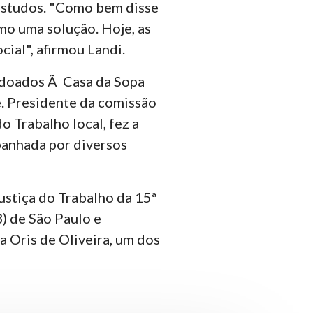
 estudos. "Como bem disse
omo uma solução. Hoje, as
ial", afirmou Landi.
m doados Ã Casa da Sopa
e. Presidente da comissão
o Trabalho local, fez a
panhada por diversos
ustiça do Trabalho da 15ª
) de São Paulo e
a Oris de Oliveira, um dos