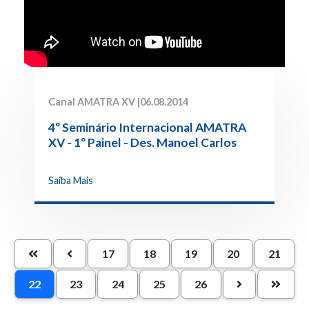
Canal AMATRA XV |
06.08.2014
4º Seminário Internacional AMATRA
XV - 1º Painel - Des. Manoel Carlos
Toledo Filho (TRT-15)
Saiba Mais
17
18
19
20
21
22
23
24
25
26