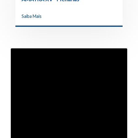
"Remuneração" e "Estrutura
Jurisdicional" (a partir de 1h24m39s)
Saiba Mais