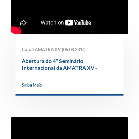
Canal AMATRA XV |
06.08.2014
Abertura do 4º Seminário
Internacional da AMATRA XV -
Santiago - Chile
Saiba Mais