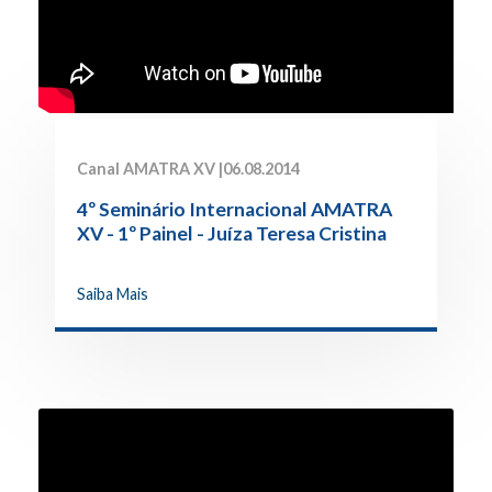
Canal AMATRA XV |
06.08.2014
4º Seminário Internacional AMATRA
XV - 1º Painel - Juíza Teresa Cristina
Pedrasi
Saiba Mais