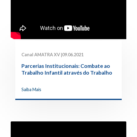
Canal AMATRA XV |
09.06.2021
Parcerias Institucionais: Combate ao
Trabalho Infantil através do Trabalho
em Rede
Saiba Mais