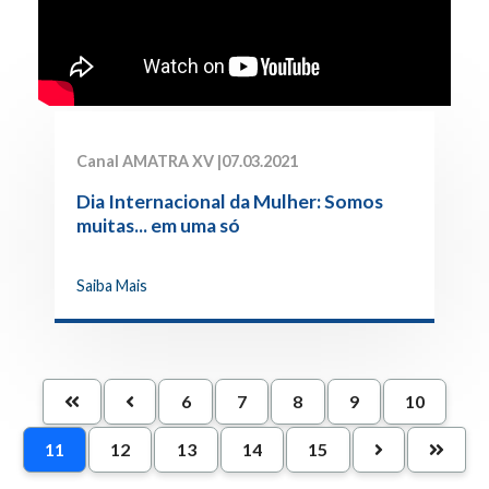
Canal AMATRA XV |
07.03.2021
Dia Internacional da Mulher: Somos
muitas... em uma só
Saiba Mais
6
7
8
9
10
11
12
13
14
15