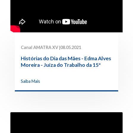
Canal AMATRA XV |
08.05.2021
Histórias do Dia das Mães - Edma Alves
Moreira - Juíza do Trabalho da 15ª
Região
Saiba Mais