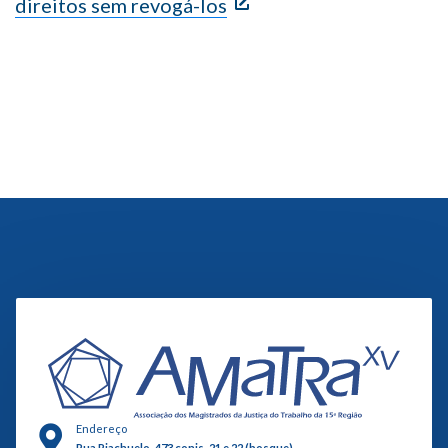
direitos sem revogá-los
Endereço
Rua Riachuelo, 473 conjs. 21 e 22 (bosque)